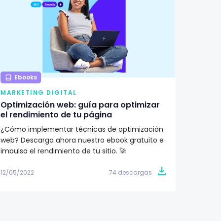
Ebooks
Ebo
MARKETING DIGITAL
MARKE
Optimización web: guía para optimizar
¿Qué 
el rendimiento de tu página
renova
¿Cómo implementar técnicas de optimización
Aprend
web? Descarga ahora nuestro ebook gratuito e
importa
impulsa el rendimiento de tu sitio. 🚀
Descubr
conoce 
12/05/2022
74 descargas
09/05/2