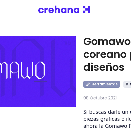
Gomawo F
coreano 
diseños
Herramientas
Di
08 Octubre 2021
Si buscas darle un 
piezas gráficas o i
ahora la Gomawo Fo