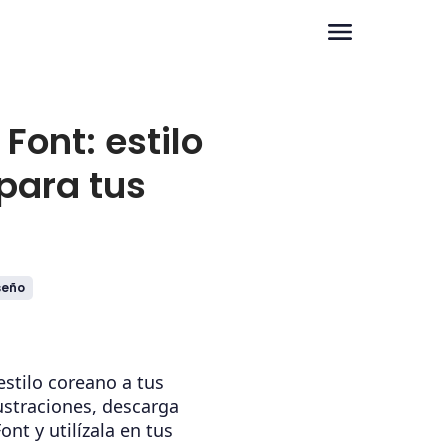
ont: estilo
para tus
seño
estilo coreano a tus
lustraciones, descarga
nt y utilízala en tus