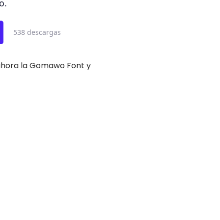
o.
538 descargas
a ahora la Gomawo Font y