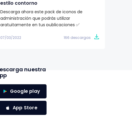
estilo contorno
ilustr
Descarga ahora este pack de iconos de
¿Buscas
administración que podrás utilizar
proyec
gratuitamente en tus publicaciones ✅
totalme
07/03/2022
166 descargas
07/03/2
escarga nuestra
pp
Google play
App Store