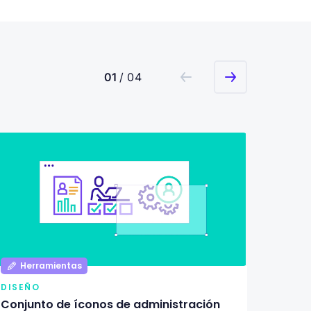
01
/ 04
Herramientas
Her
DISEÑO
DISEÑ
Conjunto de íconos de administración
Pack d