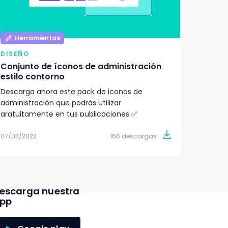
Herramientas
Her
DISEÑO
DISEÑ
Conjunto de íconos de administración
Pack d
estilo contorno
ilustr
Descarga ahora este pack de iconos de
¿Buscas
administración que podrás utilizar
proyec
gratuitamente en tus publicaciones ✅
totalme
07/03/2022
166 descargas
07/03/2
escarga nuestra
pp