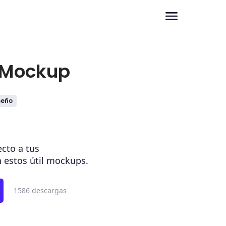
 Mockup
seño
cto a tus
 estos útil mockups.
1586 descargas