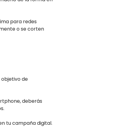
tima para redes
lmente o se corten
 objetivo de
artphone, deberás
s.
en tu campaña digital.