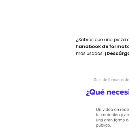
¿Sabías que una pieza 
h
andbook de formatos
más usados.
¡Descárga