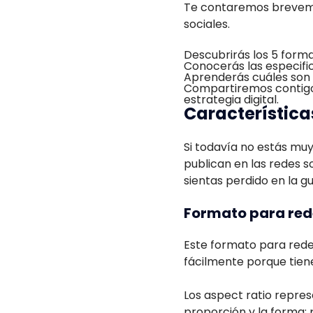
Te contaremos breveme
sociales.
Descubrirás los 5 forma
Conocerás las especific
Aprenderás cuáles son 
Compartiremos contigo 
estrategia digital.
Características
Si todavía no estás muy
publican en las redes s
sientas perdido en la gu
Formato para rede
Este formato para redes
fácilmente porque tien
Los aspect ratio repre
proporción y la forma; 