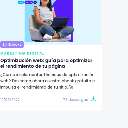
Ebooks
Ebo
MARKETING DIGITAL
MARKE
Optimización web: guía para optimizar
¿Qué 
el rendimiento de tu página
renova
¿Cómo implementar técnicas de optimización
Aprend
web? Descarga ahora nuestro ebook gratuito e
importa
impulsa el rendimiento de tu sitio. 🚀
Descubr
conoce 
12/05/2022
74 descargas
09/05/2