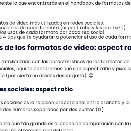
nte lo que encontrarás en el handbook de formatos de 
tos de video más utilizados en redes sociales.
aciones de cada formato (aspect ratio y los pixel size).
los usos de cada formato por cada red social.
4 tips que te ayudarán a potenciar el uso de cada form
 de los formatos de video: aspect rat
 familiarizado con las características de los formatos de 
ociales, aquí te contaremos qué son aspect ratio y pixel s
ía (por cierto no olvides descargarla). 😉
s sociales: aspect ratio
 sociales es la relación proporcional entre el ancho y la
e dos números separados por dos puntos (1:1).
senta que tan grande es el ancho en comparación con la 
pero no el tamaño real del video.