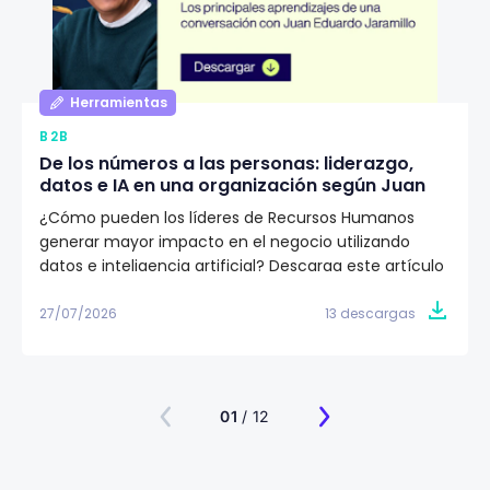
Herramientas
B2B
De los números a las personas: liderazgo,
datos e IA en una organización según Juan
Eduardo Jaramillo
¿Cómo pueden los líderes de Recursos Humanos
generar mayor impacto en el negocio utilizando
datos e inteligencia artificial? Descarga este artículo
editorial y conoce la visión de Juan Eduardo Jaramillo,
VP de Talento Humano en Emtelco, sobre el papel del
27/07/2026
13 descargas
liderazgo, la cultura y la evidencia para construir
organizaciones más preparadas para el futuro.
01
/ 12