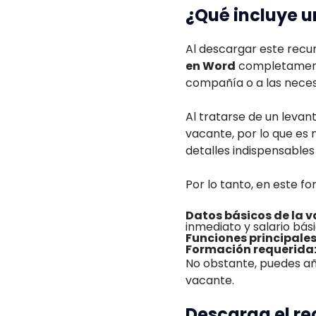
¿Qué incluye u
Al descargar este recur
en Word
completamente
compañía o a las neces
Al tratarse de un levan
vacante, por lo que es n
detalles indispensables
Por lo tanto, en este fo
Datos básicos de la 
inmediato y salario bás
Funciones principales
Formación requerida
No obstante, puedes añ
vacante.
Descarga el re