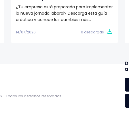
¿Tu empresa está preparada para implementar
la nueva jornada laboral? Descarga esta guía
práctica y conoce los cambios más
importantes de la Ley de las 40 Horas, el
calendario de implementación y las acciones
14/07/2026
0 descargas
que RR.HH. y nómina deben tomar para cumplir
con la reforma.
D
a
6 -
Todos los derechos reservados