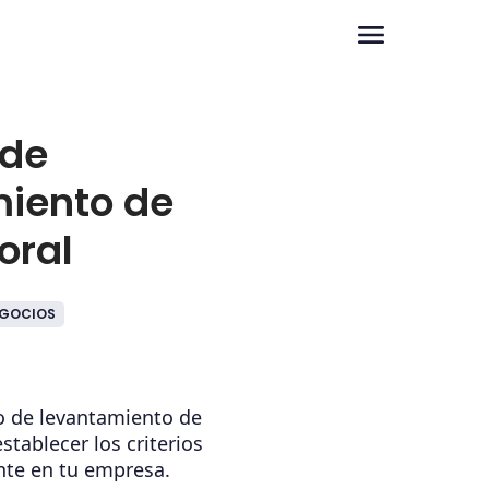
 de
iento de
boral
GOCIOS
to de levantamiento de
establecer los criterios
nte en tu empresa.