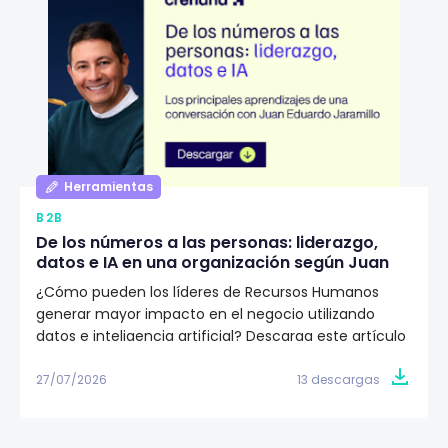
Herramientas
B2B
De los números a las personas: liderazgo,
datos e IA en una organización según Juan
Eduardo Jaramillo
¿Cómo pueden los líderes de Recursos Humanos
generar mayor impacto en el negocio utilizando
datos e inteligencia artificial? Descarga este artículo
editorial y conoce la visión de Juan Eduardo Jaramillo,
VP de Talento Humano en Emtelco, sobre el papel del
27/07/2026
13 descargas
liderazgo, la cultura y la evidencia para construir
organizaciones más preparadas para el futuro.