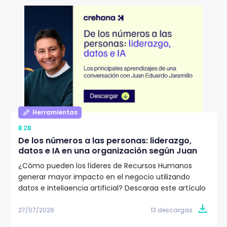
Herramientas
B2B
De los números a las personas: liderazgo,
datos e IA en una organización según Juan
Eduardo Jaramillo
¿Cómo pueden los líderes de Recursos Humanos
generar mayor impacto en el negocio utilizando
datos e inteligencia artificial? Descarga este artículo
editorial y conoce la visión de Juan Eduardo Jaramillo,
VP de Talento Humano en Emtelco, sobre el papel del
27/07/2026
13 descargas
liderazgo, la cultura y la evidencia para construir