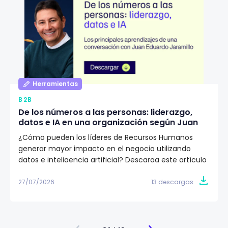
Herramientas
B2B
De los números a las personas: liderazgo,
datos e IA en una organización según Juan
Eduardo Jaramillo
¿Cómo pueden los líderes de Recursos Humanos
generar mayor impacto en el negocio utilizando
datos e inteligencia artificial? Descarga este artículo
editorial y conoce la visión de Juan Eduardo Jaramillo,
VP de Talento Humano en Emtelco, sobre el papel del
27/07/2026
13 descargas
liderazgo, la cultura y la evidencia para construir
organizaciones más preparadas para el futuro.