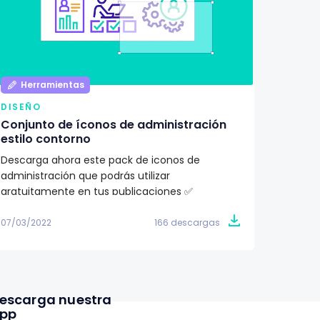
Herramientas
Her
DISEÑO
DISEÑ
Conjunto de íconos de administración
Pack d
estilo contorno
ilustr
Descarga ahora este pack de iconos de
¿Buscas
administración que podrás utilizar
proyec
gratuitamente en tus publicaciones ✅
totalme
07/03/2022
166 descargas
07/03/2
escarga nuestra
pp