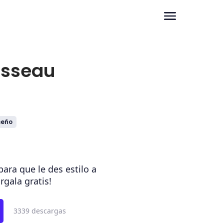
usseau
seño
para que le des estilo a
rgala gratis!
3339 descargas