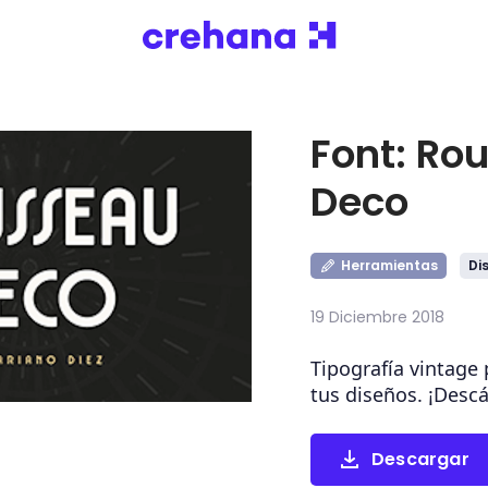
Font: Ro
Deco
Herramientas
Di
19 Diciembre 2018
Tipografía vintage 
tus diseños. ¡Descá
Descargar