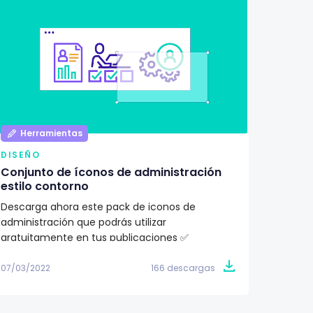
Herramientas
Her
DISEÑO
DISEÑ
Conjunto de íconos de administración
Pack d
estilo contorno
ilustr
Descarga ahora este pack de iconos de
¿Buscas
administración que podrás utilizar
proyec
gratuitamente en tus publicaciones ✅
totalme
07/03/2022
166 descargas
07/03/2