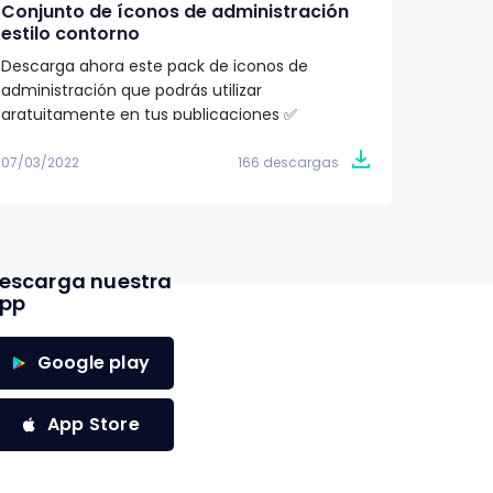
Conjunto de íconos de administración
Pack d
estilo contorno
ilustr
Descarga ahora este pack de iconos de
¿Buscas
administración que podrás utilizar
proyec
gratuitamente en tus publicaciones ✅
totalme
07/03/2022
166 descargas
07/03/2
escarga nuestra
pp
Google play
App Store