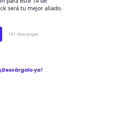
ión para este 14 de
ck será tu mejor aliado.
101 descargas
¡Descárgalo ya!