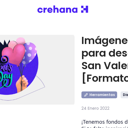
Imágenes
para dese
San Vale
[Format
Herramientas
Di
24 Enero 2022
¡Tenemos fondos d