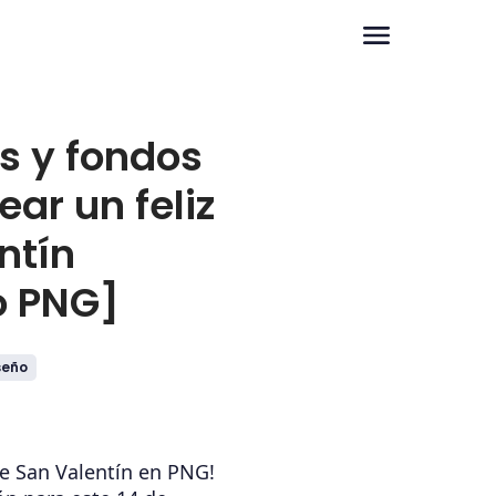
 y fondos
ar un feliz
ntín
o PNG]
seño
e San Valentín en PNG!