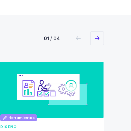
01
/ 04
Herramientas
Her
DISEÑO
DISEÑ