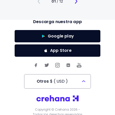
01
/ 12
Descarga nuestra app
Google play
App Store
Otros
$
(
USD
)
Todos los derechos reservados