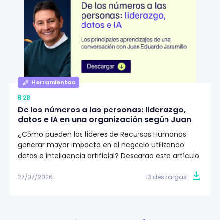
Herramientas
B2B
De los números a las personas: liderazgo,
datos e IA en una organización según Juan
Eduardo Jaramillo
¿Cómo pueden los líderes de Recursos Humanos
generar mayor impacto en el negocio utilizando
datos e inteligencia artificial? Descarga este artículo
editorial y conoce la visión de Juan Eduardo Jaramillo,
VP de Talento Humano en Emtelco, sobre el papel del
27/07/2026
13 descargas
liderazgo, la cultura y la evidencia para construir
organizaciones más preparadas para el futuro.