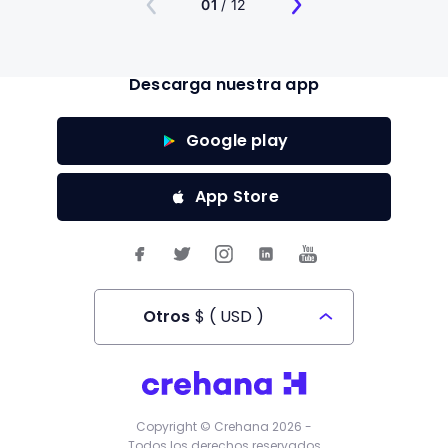
01
/ 12
Descarga nuestra app
Google play
App Store
Otros
$
(
USD
)
Todos los derechos reservados