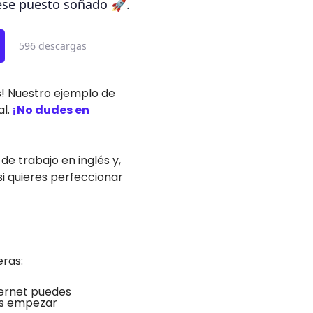
ese puesto soñado 🚀.
596 descargas
! Nuestro ejemplo de
l.
¡No dudes en
e trabajo en inglés y,
i quieres perfeccionar
ras:
ernet puedes
es empezar