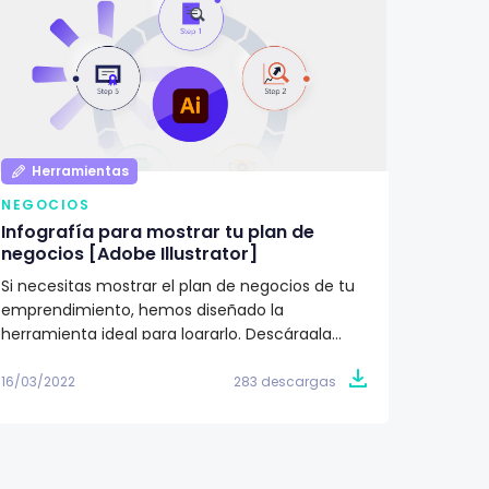
Herramientas
Her
NEGOCIOS
NEGOC
Infografía para mostrar tu plan de
Infogr
negocios [Adobe Illustrator]
Templa
Si necesitas mostrar el plan de negocios de tu
¿Tiene
emprendimiento, hemos diseñado la
Aterríz
herramienta ideal para lograrlo. Descárgala
del mer
gratis ya. 👩‍🏫
16/03/2022
283 descargas
16/03/2