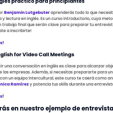
nglés práctico para principiantes
or
Benjamin Lutgebuter
aprenderás todo lo que necesi
a y lectura en inglés. Es un curso introductorio, cuya me
un trabajo final que serán clave para preparar tu entrevis
te a inscribirte!
s!
glish for Video Call Meetings
 una conversación en inglés es clave para alcanzar obje
 las empresas. Además, si necesitas prepararte para una
con un equipo intercultural, este curso te caerá como a
nica Ramírez
y potencia tus skills durante una entrevista
s!
ás en nuestro ejemplo de entrevista