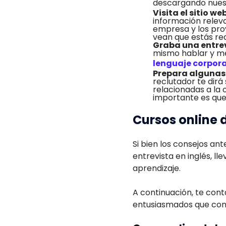
descargando nues
Visita el sitio w
información releva
empresa y los proy
vean que estás re
Graba una entre
mismo hablar y me
lenguaje corpora
Prepara algunas 
reclutador te dir
relacionadas a la o
importante es que
Cursos online 
Si bien los consejos an
entrevista en inglés, l
aprendizaje.
A continuación, te con
entusiasmados que con