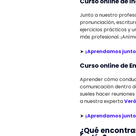
Curso online de I
Junto a nuestro profes
pronunciación, escritur
ejercicios prácticos y 
más profesional. ¡Aníma
➤
¡Aprendamos junto
Curso online de En
Aprender cómo conducir
comunicación dentro de
sueles hacer reuniones 
a nuestra experta
Veró
➤
¡Aprendamos junto
¿Qué encontrar