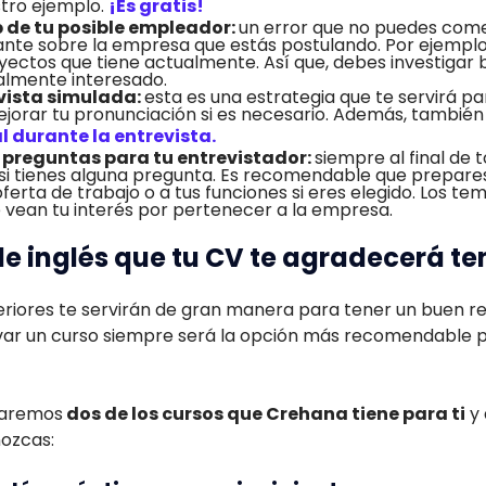
tro ejemplo.
¡Es gratis!
eb de tu posible empleador:
un error que no puedes come
nte sobre la empresa que estás postulando. Por ejemplo, 
ectos que tiene actualmente. Así que, debes investigar b
almente interesado.
vista simulada:
esta es una estrategia que te servirá pa
jorar tu pronunciación si es necesario. Además, también
l durante la entrevista.
preguntas para tu entrevistador:
siempre al final de t
á si tienes alguna pregunta. Es recomendable que prepar
ferta de trabajo o a tus funciones si eres elegido. Los te
 vean tu interés por pertenecer a la empresa.
de inglés que tu CV te agradecerá te
teriores te servirán de gran manera para tener un buen r
levar un curso siempre será la opción más recomendable 
taremos
dos de los cursos que Crehana tiene para ti
y 
ozcas: