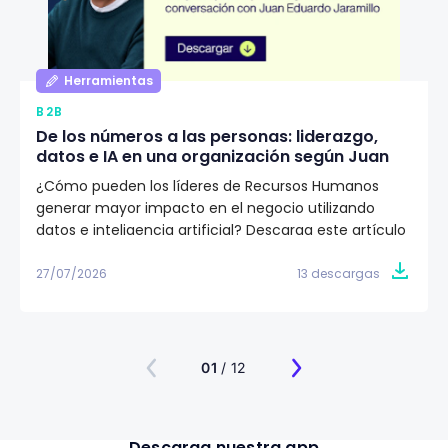
Herramientas
B2B
De los números a las personas: liderazgo,
datos e IA en una organización según Juan
Eduardo Jaramillo
¿Cómo pueden los líderes de Recursos Humanos
generar mayor impacto en el negocio utilizando
datos e inteligencia artificial? Descarga este artículo
editorial y conoce la visión de Juan Eduardo Jaramillo,
VP de Talento Humano en Emtelco, sobre el papel del
27/07/2026
13 descargas
liderazgo, la cultura y la evidencia para construir
organizaciones más preparadas para el futuro.
01
/ 12
Descarga nuestra app