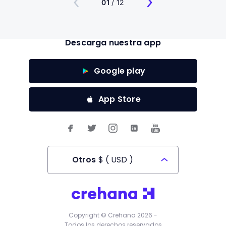
01
/ 12
Descarga nuestra app
Google play
App Store
Otros
$
(
USD
)
Todos los derechos reservados