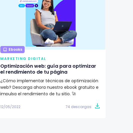
Ebooks
Ebo
MARKETING DIGITAL
MARKE
Optimización web: guía para optimizar
¿Qué 
el rendimiento de tu página
renova
¿Cómo implementar técnicas de optimización
Aprend
web? Descarga ahora nuestro ebook gratuito e
importa
impulsa el rendimiento de tu sitio. 🚀
Descubr
conoce 
12/05/2022
74 descargas
09/05/2