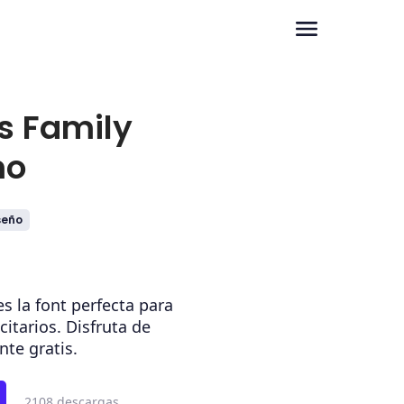
s Family
mo
seño
s la font perfecta para
citarios. Disfruta de
te gratis.
2108 descargas