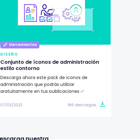
Herramientas
Her
DISEÑO
DISEÑ
Conjunto de íconos de administración
Pack d
estilo contorno
ilustr
Descarga ahora este pack de iconos de
¿Buscas
administración que podrás utilizar
proyec
gratuitamente en tus publicaciones ✅
totalme
07/03/2022
166 descargas
07/03/2
escarga nuestra