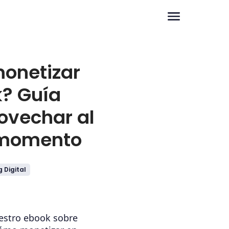
onetizar
k? Guía
ovechar al
 momento
 Digital
estro ebook sobre