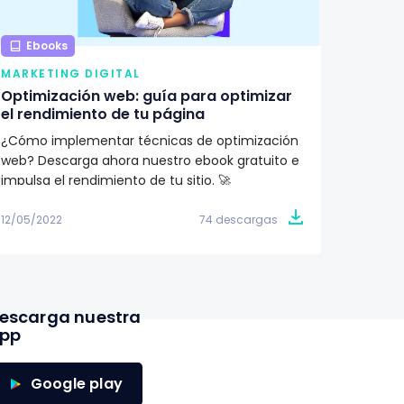
Ebooks
Ebo
MARKETING DIGITAL
MARKE
Optimización web: guía para optimizar
¿Qué 
el rendimiento de tu página
renova
¿Cómo implementar técnicas de optimización
Aprend
web? Descarga ahora nuestro ebook gratuito e
importa
impulsa el rendimiento de tu sitio. 🚀
Descubr
conoce 
12/05/2022
74 descargas
09/05/2
escarga nuestra
pp
Google play