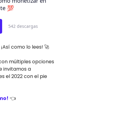
cómo monetizar en
te 💯
542 descargas
¡Así como lo lees! 🚀
con múltiples opciones
e invitamos a
 el 2022 con el pie
smo!
👈