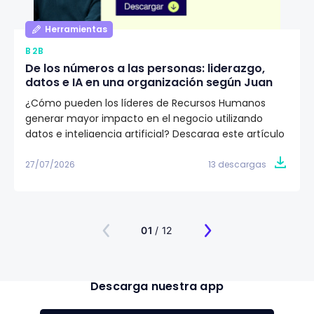
Herramientas
B2B
De los números a las personas: liderazgo,
datos e IA en una organización según Juan
Eduardo Jaramillo
¿Cómo pueden los líderes de Recursos Humanos
generar mayor impacto en el negocio utilizando
datos e inteligencia artificial? Descarga este artículo
editorial y conoce la visión de Juan Eduardo Jaramillo,
VP de Talento Humano en Emtelco, sobre el papel del
27/07/2026
13 descargas
liderazgo, la cultura y la evidencia para construir
organizaciones más preparadas para el futuro.
01
/ 12
Descarga nuestra app