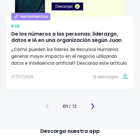
Herramientas
B2B
De los números a las personas: liderazgo,
datos e IA en una organización según Juan
Eduardo Jaramillo
¿Cómo pueden los líderes de Recursos Humanos
generar mayor impacto en el negocio utilizando
datos e inteligencia artificial? Descarga este artículo
editorial y conoce la visión de Juan Eduardo Jaramillo,
VP de Talento Humano en Emtelco, sobre el papel del
27/07/2026
13 descargas
liderazgo, la cultura y la evidencia para construir
organizaciones más preparadas para el futuro.
01
/ 12
Descarga nuestra app