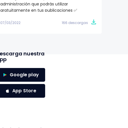
administración que podrás utilizar
proyec
gratuitamente en tus publicaciones ✅
totalme
07/03/2022
166 descargas
07/03/2
escarga nuestra
pp
Google play
App Store