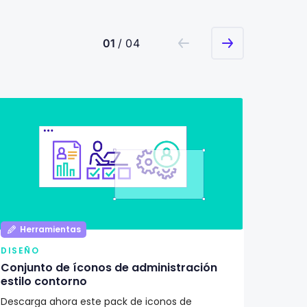
01
/ 04
Herramientas
Her
DISEÑO
DISEÑ
Conjunto de íconos de administración
Pack d
estilo contorno
ilustr
Descarga ahora este pack de iconos de
¿Buscas