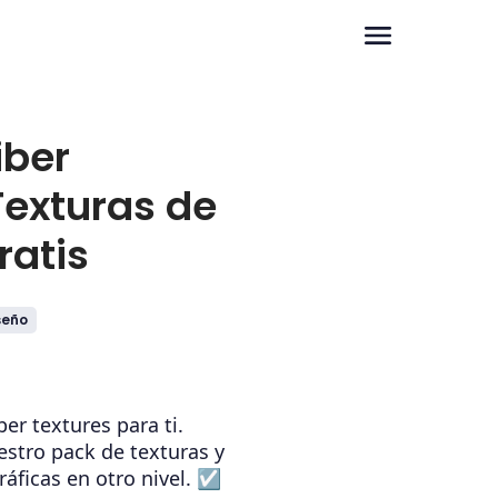
iber
Texturas de
ratis
seño
er textures para ti.
estro pack de texturas y
ráficas en otro nivel. ☑️