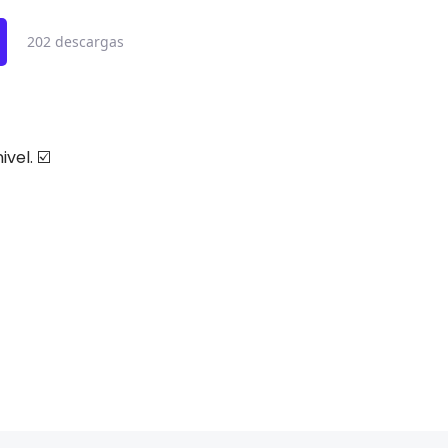
202 descargas
vel. ☑️