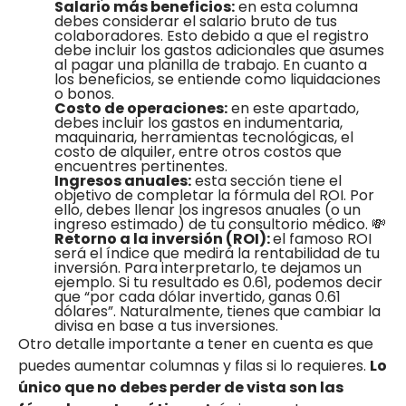
Salario más beneficios:
en esta columna
debes considerar el salario bruto de tus
colaboradores. Esto debido a que el registro
debe incluir los gastos adicionales que asumes
al pagar una planilla de trabajo. En cuanto a
los beneficios, se entiende como liquidaciones
o bonos.
Costo de operaciones:
en este apartado,
debes incluir los gastos en indumentaria,
maquinaria, herramientas tecnológicas, el
costo de alquiler, entre otros costos que
encuentres pertinentes.
Ingresos anuales:
esta sección tiene el
objetivo de completar la fórmula del ROI. Por
ello, debes llenar los ingresos anuales (o un
ingreso estimado) de tu consultorio médico. 💸
Retorno a la inversión (ROI):
el famoso ROI
será el índice que medirá la rentabilidad de tu
inversión. Para interpretarlo, te dejamos un
ejemplo. Si tu resultado es 0.61, podemos decir
que “por cada dólar invertido, ganas 0.61
dólares”. Naturalmente, tienes que cambiar la
divisa en base a tus inversiones.
Otro detalle importante a tener en cuenta es que
puedes aumentar columnas y filas si lo requieres.
Lo
único que no debes perder de vista son las