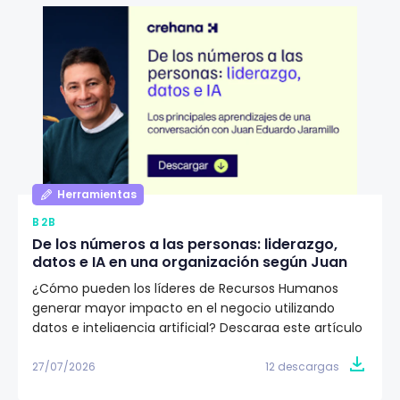
Herramientas
B2B
De los números a las personas: liderazgo,
datos e IA en una organización según Juan
Eduardo Jaramillo
¿Cómo pueden los líderes de Recursos Humanos
generar mayor impacto en el negocio utilizando
datos e inteligencia artificial? Descarga este artículo
editorial y conoce la visión de Juan Eduardo Jaramillo,
VP de Talento Humano en Emtelco, sobre el papel del
27/07/2026
12 descargas
liderazgo, la cultura y la evidencia para construir