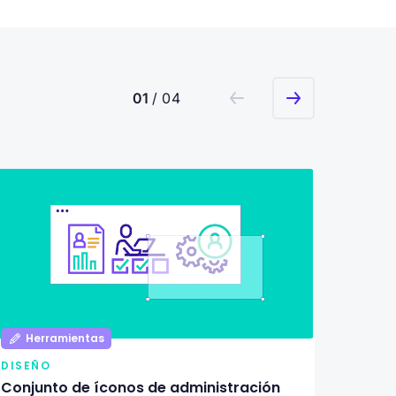
01
/ 04
Herramientas
Her
DISEÑO
DISEÑ
Conjunto de íconos de administración
Pack d