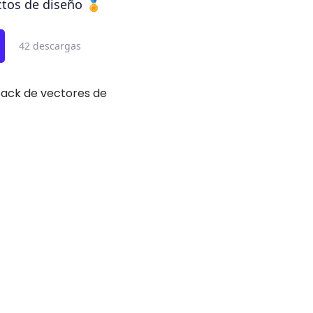
ctos de diseño 🏅
42 descargas
 pack de vectores de