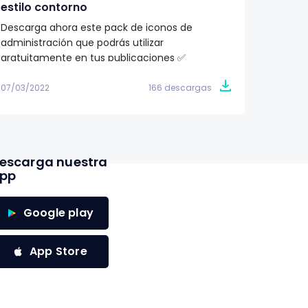
estilo contorno
ilustr
Descarga ahora este pack de iconos de
¿Buscas
administración que podrás utilizar
proyec
gratuitamente en tus publicaciones ✅
totalme
07/03/2022
166 descargas
07/03/2
escarga nuestra
pp
Google play
App Store