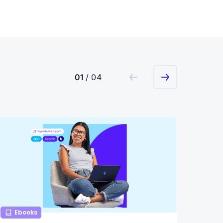
01
/ 04
Ebooks
Ebo