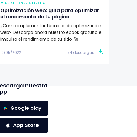
MARKETING DIGITAL
MARKE
Optimización web: guía para optimizar
¿Qué 
el rendimiento de tu página
renova
¿Cómo implementar técnicas de optimización
Aprend
web? Descarga ahora nuestro ebook gratuito e
importa
impulsa el rendimiento de tu sitio. 🚀
Descubr
conoce 
12/05/2022
74 descargas
09/05/2
escarga nuestra
pp
Google play
App Store