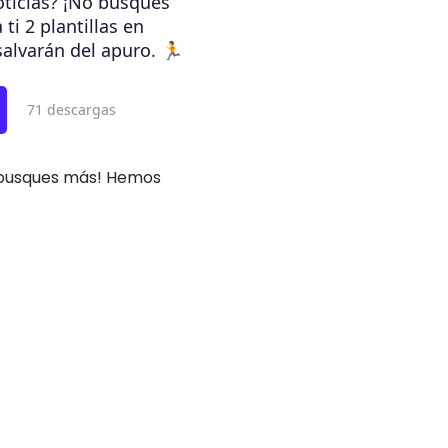
oticias? ¡No busques
i 2 plantillas en
alvarán del apuro. 🏃
71 descargas
busques más! Hemos