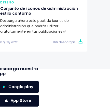
DISEÑO
DISEÑ
Conjunto de íconos de administración
Pack d
estilo contorno
ilustr
Descarga ahora este pack de iconos de
¿Buscas
administración que podrás utilizar
proyec
gratuitamente en tus publicaciones ✅
totalme
07/03/2022
166 descargas
07/03/2
escarga nuestra
pp
Google play
App Store