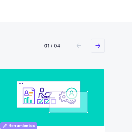
01
/ 04
Herramientas
Her