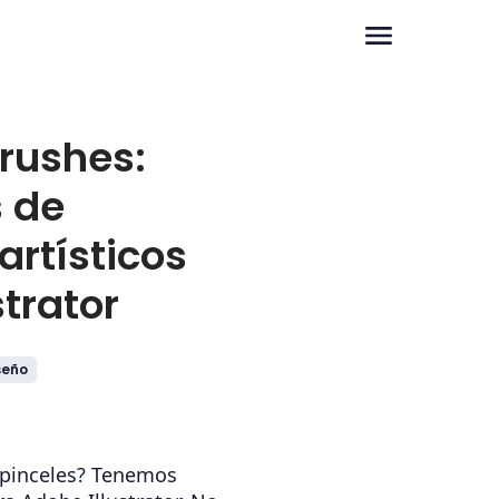
brushes:
s de
artísticos
strator
seño
 pinceles? Tenemos