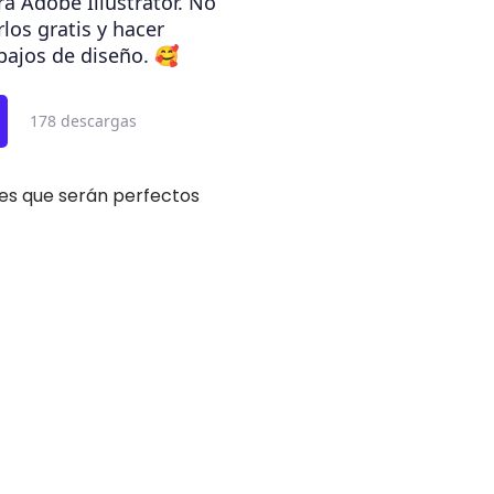
ra Adobe Illustrator. No
los gratis y hacer
bajos de diseño. 🥰
178 descargas
es que serán perfectos