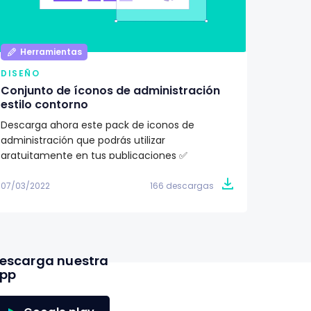
Herramientas
Her
DISEÑO
DISEÑ
Conjunto de íconos de administración
Pack d
estilo contorno
ilustr
Descarga ahora este pack de iconos de
¿Buscas
administración que podrás utilizar
proyec
gratuitamente en tus publicaciones ✅
totalme
07/03/2022
166 descargas
07/03/2
escarga nuestra
pp