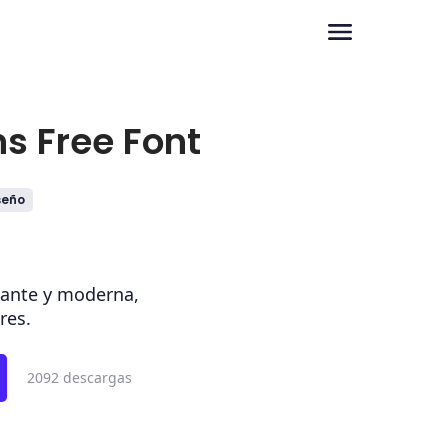
s Free Font
seño
gante y moderna,
res.
2092 descargas