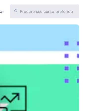
ar
Veja os resultados
tuguês
s Buscados
FILTROS LIMPOS
evos