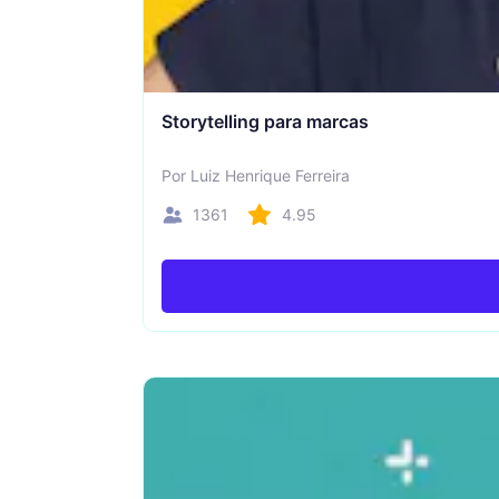
Storytelling para marcas
Por Luiz Henrique Ferreira
1361
4.95