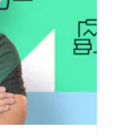
ZBrush
Power BI
Cinema 4D
Capture One
InDesign