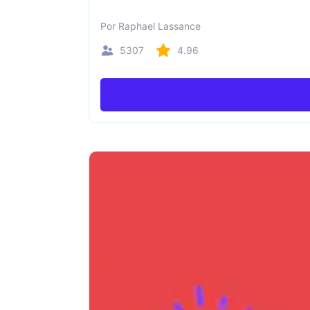
RoughAnimator
DaVinci
Por Raphael Lassance
Mailchimp
Sketchu
5307
4.96
Google Ads
Nuke
Figma
Maya
Adobe Audition
Adobe 