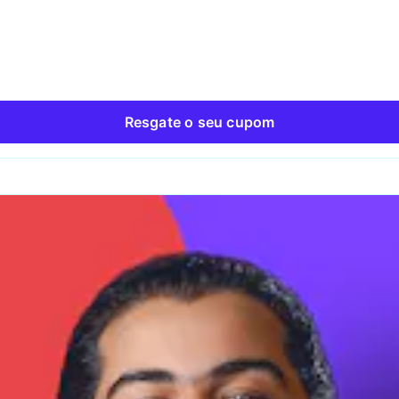
 Resolve
Adobe Illustrator
p
Adobe Photoshop Light
After Effects
3D Max
Resgate o seu cupom
Photoshop CC
Java