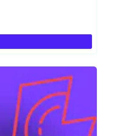
Ableton
room
BigML
Autodesk Autocad
Adobe Premiere