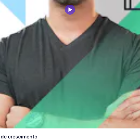
al
Adobe Animate CC
Procreate
WordPress
me
Revit
Adobe Photoshop
s de crescimento