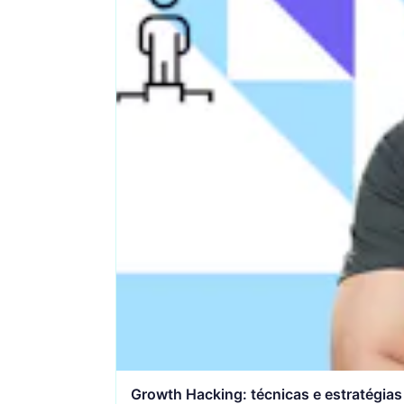
Desenho gráfico
Animação 2D
Desenvolvimento web e
Arquitetura digit
tecnologia
O negócio
Video
Fotografia
Softwares
Rhino3D
Mischief
Microsoft Excel
Git
Toon Boom
Sketch
Tableau
Resolu
Pro tools
Aseprite
Growth Hacking: técnicas e estratégia