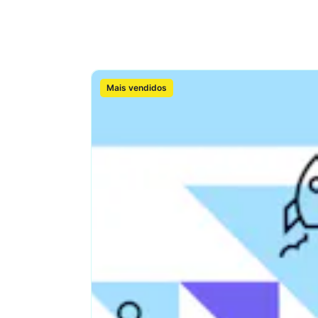
Categorías
Modelagem e animação 3D
Dados e análise
Soft skills
Desenhando e p
Mais vendidos
Artesanato e culinária
Ilustração digital
Estilo de vida
Transformação di
inovação
Atendimento e suporte ao
Marketing Digita
cliente
Vendas
Projeto de prod
Empreendedorismo e
Administração e
negócios
Produtividade e software
Liderança