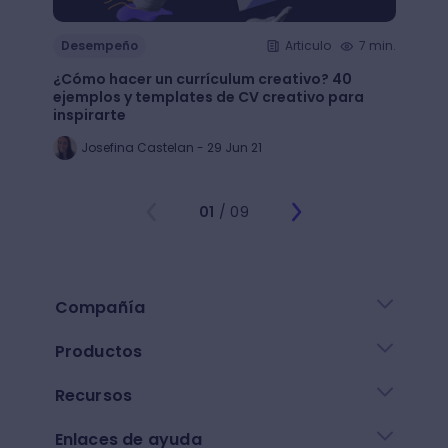
Desempeño
Articulo
7 min.
Dese
¿Cómo hacer un currículum creativo? 40
Apren
ejemplos y templates de CV creativo para
objet
inspirarte
Al
Josefina Castelan - 29 Jun 21
01
/ 09
Compañía
Productos
Recursos
Enlaces de ayuda