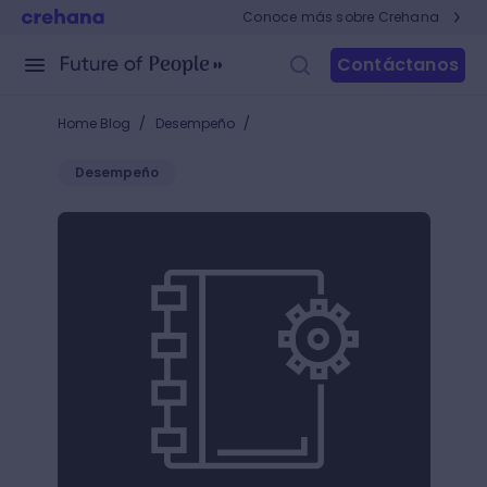
Conoce más sobre Crehana
Contáctanos
/
/
Home Blog
Desempeño
Desempeño
Feedback 360° digital: Beneficios y herramientas p